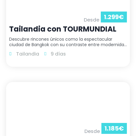
1.299
€
Desde
Tailandia con TOURMUNDIAL
Descubre rincones únicos como la espectacular
ciudad de Bangkok con su contraste entre modernidad
y tradición, los templos de Ayutthaya y Sukhothai, el
Tailandia
9 días
Triángulo de oro con Chiang Rai y Chiang Mai o Lopburi
y Phitsanulok. SALIDAS LOS JUEVES
1.185
€
Desde