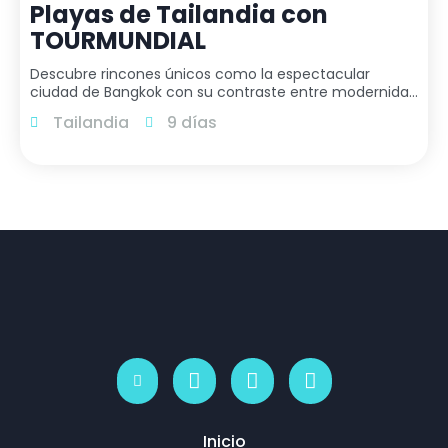
Playas de Tailandia con
TOURMUNDIAL
Descubre rincones únicos como la espectacular
ciudad de Bangkok con su contraste entre modernidad
y tradición y la zona de playas paradisíacas que elijas
Tailandia
9 días
entre – Phuket / Krabi / Ko Samui. SALIDAS LOS JUEVES
Inicio